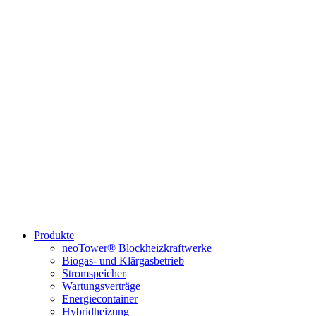
Produkte
neoTower® Blockheizkraftwerke
Biogas- und Klärgasbetrieb
Stromspeicher
Wartungsverträge
Energiecontainer
Hybridheizung