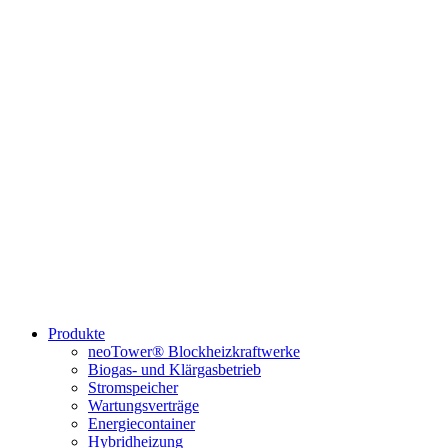
Produkte
neoTower® Blockheizkraftwerke
Biogas- und Klärgasbetrieb
Stromspeicher
Wartungsverträge
Energiecontainer
Hybridheizung