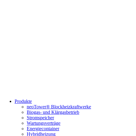
Produkte
neoTower® Blockheizkraftwerke
Biogas- und Klärgasbetrieb
Stromspeicher
Wartungsverträge
Energiecontainer
Hybridheizung