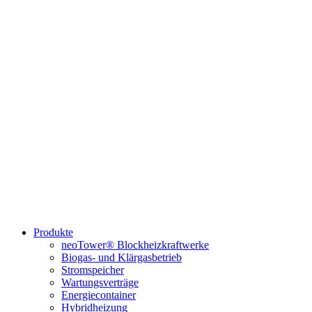
Produkte
neoTower® Blockheizkraftwerke
Biogas- und Klärgasbetrieb
Stromspeicher
Wartungsverträge
Energiecontainer
Hybridheizung