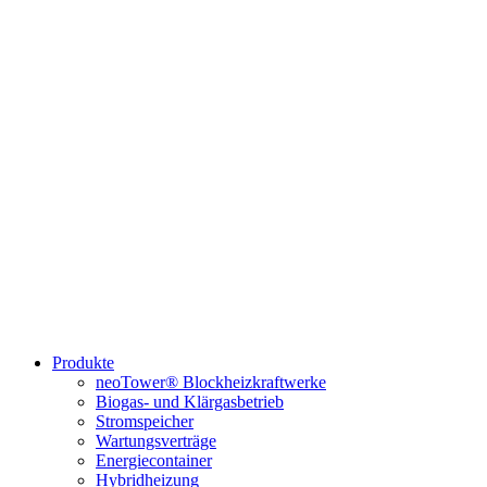
Produkte
neoTower® Blockheizkraftwerke
Biogas- und Klärgasbetrieb
Stromspeicher
Wartungsverträge
Energiecontainer
Hybridheizung