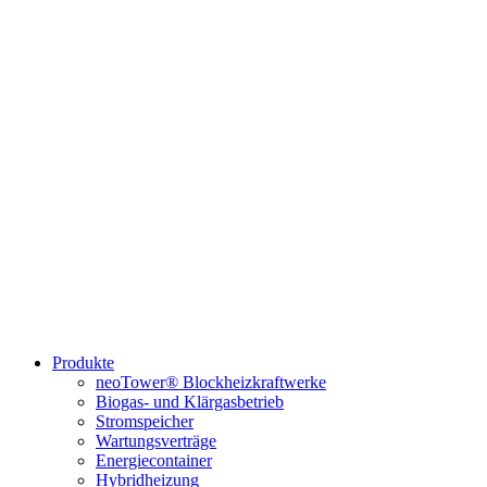
Produkte
neoTower® Blockheizkraftwerke
Biogas- und Klärgasbetrieb
Stromspeicher
Wartungsverträge
Energiecontainer
Hybridheizung