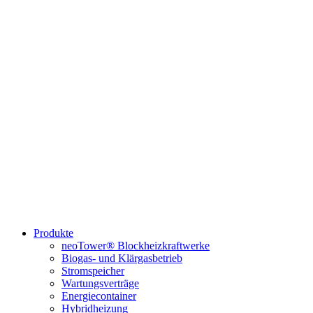
Produkte
neoTower® Blockheizkraftwerke
Biogas- und Klärgasbetrieb
Stromspeicher
Wartungsverträge
Energiecontainer
Hybridheizung