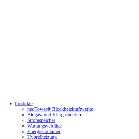
Produkte
neoTower® Blockheizkraftwerke
Biogas- und Klärgasbetrieb
Stromspeicher
Wartungsverträge
Energiecontainer
Hybridheizung