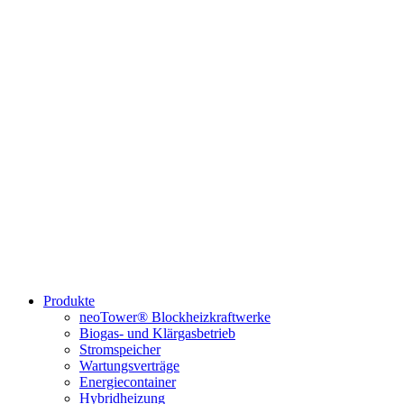
Produkte
neoTower® Blockheizkraftwerke
Biogas- und Klärgasbetrieb
Stromspeicher
Wartungsverträge
Energiecontainer
Hybridheizung