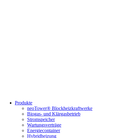
Produkte
neoTower® Blockheizkraftwerke
Biogas- und Klärgasbetrieb
Stromspeicher
Wartungsverträge
Energiecontainer
Hybridheizung