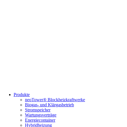
Produkte
neoTower® Blockheizkraftwerke
Biogas- und Klärgasbetrieb
Stromspeicher
Wartungsverträge
Energiecontainer
Hybridheizung