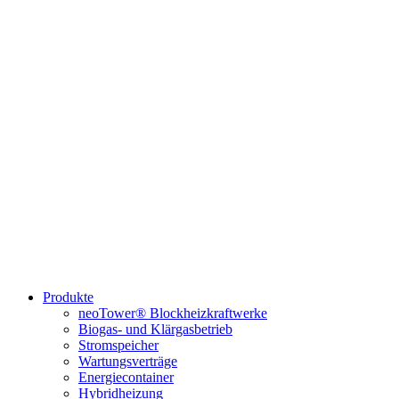
Produkte
neoTower® Blockheizkraftwerke
Biogas- und Klärgasbetrieb
Stromspeicher
Wartungsverträge
Energiecontainer
Hybridheizung