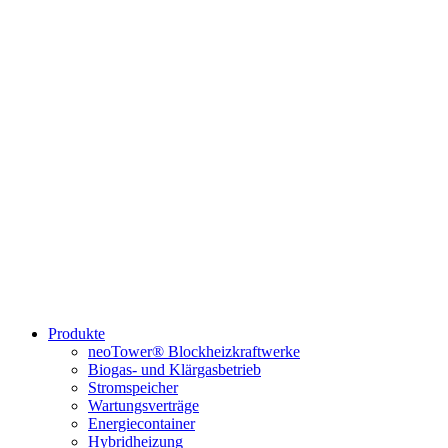
Produkte
neoTower® Blockheizkraftwerke
Biogas- und Klärgasbetrieb
Stromspeicher
Wartungsverträge
Energiecontainer
Hybridheizung