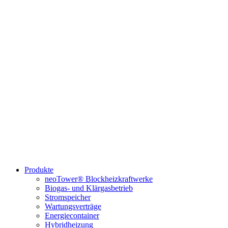
Produkte
neoTower® Blockheizkraftwerke
Biogas- und Klärgasbetrieb
Stromspeicher
Wartungsverträge
Energiecontainer
Hybridheizung