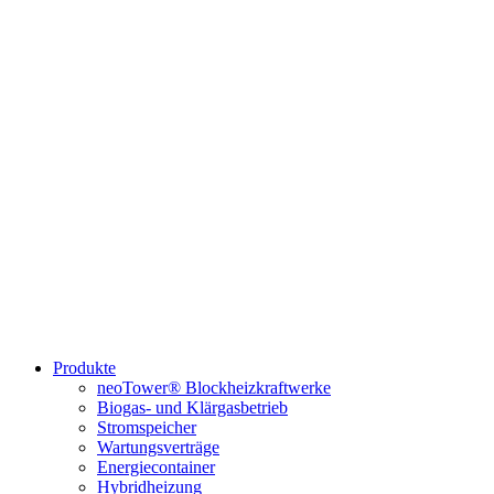
Produkte
neoTower® Blockheizkraftwerke
Biogas- und Klärgasbetrieb
Stromspeicher
Wartungsverträge
Energiecontainer
Hybridheizung