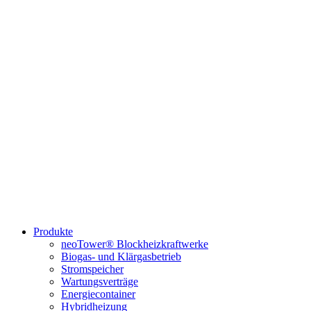
Produkte
neoTower® Blockheizkraftwerke
Biogas- und Klärgasbetrieb
Stromspeicher
Wartungsverträge
Energiecontainer
Hybridheizung