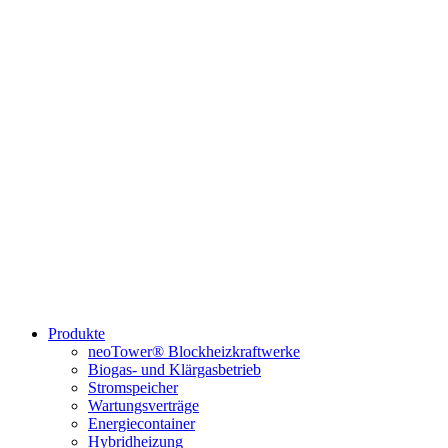
Produkte
neoTower® Blockheizkraftwerke
Biogas- und Klärgasbetrieb
Stromspeicher
Wartungsverträge
Energiecontainer
Hybridheizung