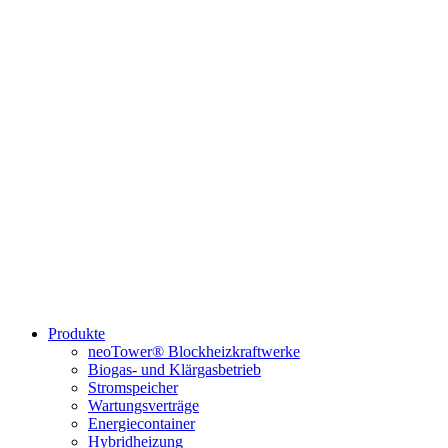
Produkte
neoTower® Blockheizkraftwerke
Biogas- und Klärgasbetrieb
Stromspeicher
Wartungsverträge
Energiecontainer
Hybridheizung