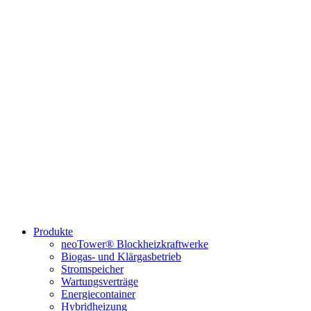
Produkte
neoTower® Blockheizkraftwerke
Biogas- und Klärgasbetrieb
Stromspeicher
Wartungsverträge
Energiecontainer
Hybridheizung