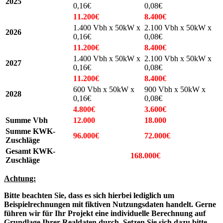
2025
0,16€
0,08€
11.200€
8.400€
1.400 Vbh x 50kW x
2.100 Vbh x 50kW x
2026
0,16€
0,08€
11.200€
8.400€
1.400 Vbh x 50kW x
2.100 Vbh x 50kW x
2027
0,16€
0,08€
11.200€
8.400€
600 Vbh x 50kW x
900 Vbh x 50kW x
2028
0,16€
0,08€
4.800€
3.600€
Summe Vbh
12.000
18.000
Summe KWK-
96.000€
72.000€
Zuschläge
Gesamt KWK-
168.000€
Zuschläge
Achtung:
Bitte beachten Sie, dass es sich hierbei lediglich um
Beispielrechnungen mit fiktiven Nutzungsdaten handelt. Gerne
führen wir für Ihr Projekt eine individuelle Berechnung auf
Grundlage Ihrer Realdaten durch. Setzen Sie sich dazu bitte