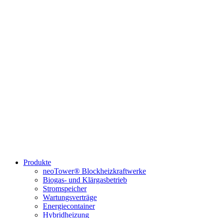
Produkte
neoTower® Blockheizkraftwerke
Biogas- und Klärgasbetrieb
Stromspeicher
Wartungsverträge
Energiecontainer
Hybridheizung