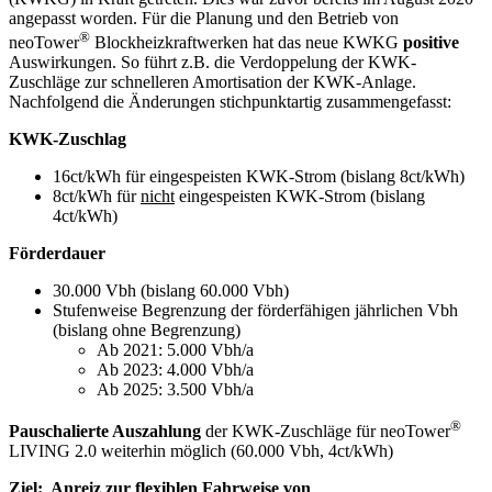
angepasst worden. Für die Planung und den Betrieb von
®
neoTower
Blockheizkraftwerken hat das neue KWKG
positive
Auswirkungen. So führt z.B. die Verdoppelung der KWK-
Zuschläge zur schnelleren Amortisation der KWK-Anlage.
Nachfolgend die Änderungen stichpunktartig zusammengefasst:
KWK-Zuschlag
16ct/kWh für eingespeisten KWK-Strom (bislang 8ct/kWh)
8ct/kWh für
nicht
eingespeisten KWK-Strom (bislang
4ct/kWh)
Förderdauer
30.000 Vbh (bislang 60.000 Vbh)
Stufenweise Begrenzung der förderfähigen jährlichen Vbh
(bislang ohne Begrenzung)
Ab 2021: 5.000 Vbh/a
Ab 2023: 4.000 Vbh/a
Ab 2025: 3.500 Vbh/a
®
Pauschalierte Auszahlung
der KWK-Zuschläge für neoTower
LIVING 2.0 weiterhin möglich (60.000 Vbh, 4ct/kWh)
Ziel: Anreiz zur flexiblen Fahrweise von