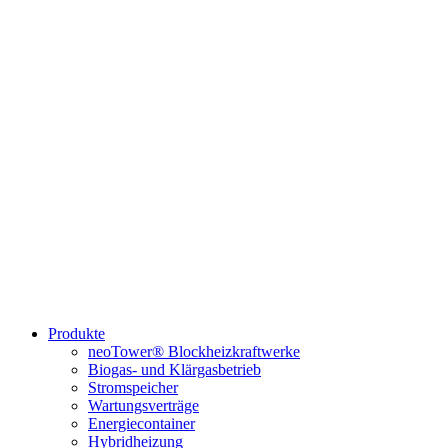
Produkte
neoTower® Blockheizkraftwerke
Biogas- und Klärgasbetrieb
Stromspeicher
Wartungsverträge
Energiecontainer
Hybridheizung