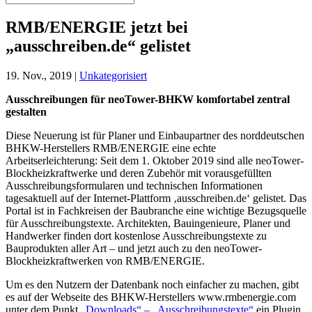
RMB/ENERGIE jetzt bei
„ausschreiben.de“ gelistet
19. Nov., 2019
|
Unkategorisiert
Ausschreibungen für neoTower-BHKW komfortabel zentral
gestalten
Diese Neuerung ist für Planer und Einbaupartner des norddeutschen
BHKW-Herstellers RMB/ENERGIE eine echte
Arbeitserleichterung: Seit dem 1. Oktober 2019 sind alle neoTower-
Blockheizkraftwerke und deren Zubehör mit vorausgefüllten
Ausschreibungsformularen und technischen Informationen
tagesaktuell auf der Internet-Plattform ‚ausschreiben.de‘ gelistet. Das
Portal ist in Fachkreisen der Baubranche eine wichtige Bezugsquelle
für Ausschreibungstexte. Architekten, Bauingenieure, Planer und
Handwerker finden dort kostenlose Ausschreibungstexte zu
Bauprodukten aller Art – und jetzt auch zu den neoTower-
Blockheizkraftwerken von RMB/ENERGIE.
Um es den Nutzern der Datenbank noch einfacher zu machen, gibt
es auf der Webseite des BHKW-Herstellers www.rmbenergie.com
unter dem Punkt
„Downloads“ – „Ausschreibungstexte“
ein Plugin,