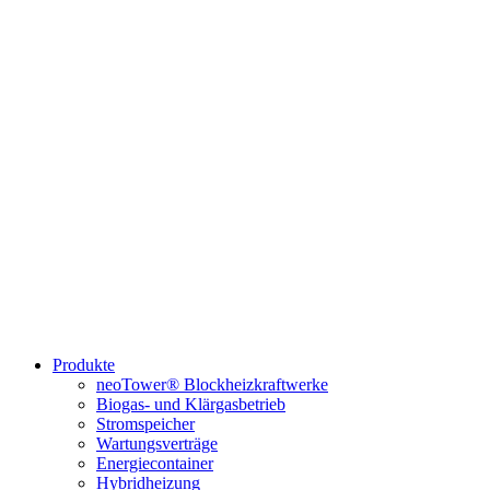
Produkte
neoTower® Blockheizkraftwerke
Biogas- und Klärgasbetrieb
Stromspeicher
Wartungsverträge
Energiecontainer
Hybridheizung