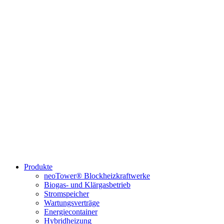
Produkte
neoTower® Blockheizkraftwerke
Biogas- und Klärgasbetrieb
Stromspeicher
Wartungsverträge
Energiecontainer
Hybridheizung