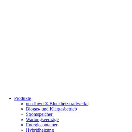
Produkte
neoTower® Blockheizkraftwerke
Biogas- und Klärgasbetrieb
Stromspeicher
Wartungsverträge
Energiecontainer
Hybridheizung