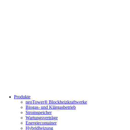
Produkte
neoTower® Blockheizkraftwerke
Biogas- und Klärgasbetrieb
Stromspeicher
Wartungsverträge
Energiecontainer
Hybridheizung