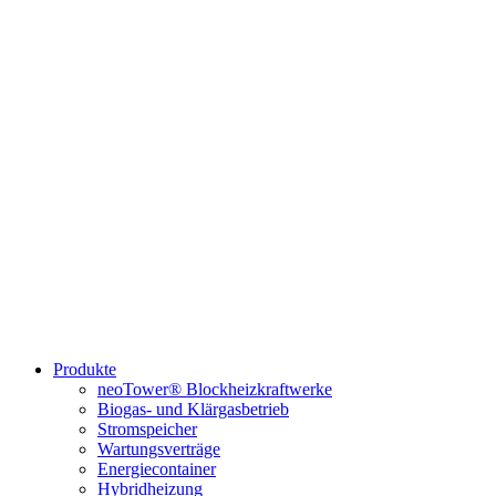
Produkte
neoTower® Blockheizkraftwerke
Biogas- und Klärgasbetrieb
Stromspeicher
Wartungsverträge
Energiecontainer
Hybridheizung