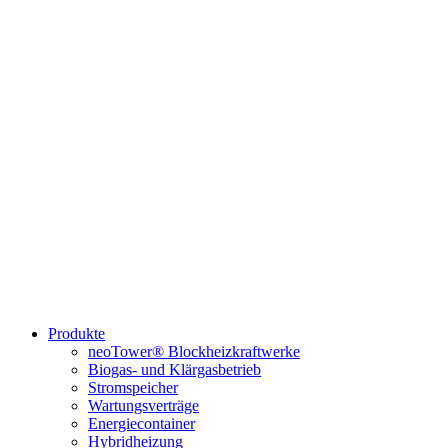
Produkte
neoTower® Blockheizkraftwerke
Biogas- und Klärgasbetrieb
Stromspeicher
Wartungsverträge
Energiecontainer
Hybridheizung