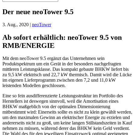
Der neue neoTower 9.5
3. Aug., 2020
|
neoTower
Ab sofort erhältlich: neoTower 9.5 von
RMB/ENERGIE
Mit dem neoTower 9.5 ergänzt das Unternehmen sein
Produktspektrum um ein Gerät in der besonders nachgefragten
mittleren Leistungsklasse. Das kompakt gebaute BHKW liefert bis
zu 9,5 kW elektrisch und 22,7 kW thermisch. Damit wird die Lücke
im eigenen Lieferprogramm zwischen den 7,2 und 11,0 kW
leistenden Modellen geschlossen.
Eine so fein ausdifferenzierte Leistungsstruktur im Portfolio des
Herstellers ist deswegen sinnvoll, weil die Amortisation eines
BHKW maßgeblich von der optimalen Dimensionierung
mitbestimmt wird: Einerseits sollte es nicht zu klein gewählt werden,
um den maximalen Gewinn an elektrischer Energie zu erzielen und
andererseits nicht zu groß, um keine langen Stillstandszeiten in Kauf
nehmen zu müssen, während derer das BHKW kein Geld verdient.
Die Wahl des für den jeweiligen Einsatzzweck optimal geeigneten