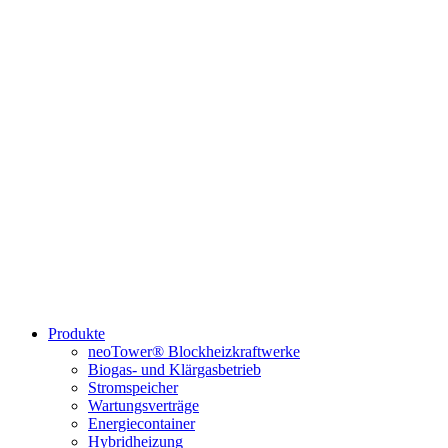
Produkte
neoTower® Blockheizkraftwerke
Biogas- und Klärgasbetrieb
Stromspeicher
Wartungsverträge
Energiecontainer
Hybridheizung