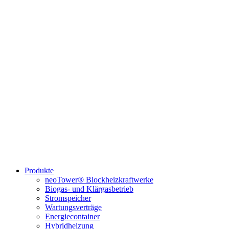
Produkte
neoTower® Blockheizkraftwerke
Biogas- und Klärgasbetrieb
Stromspeicher
Wartungsverträge
Energiecontainer
Hybridheizung