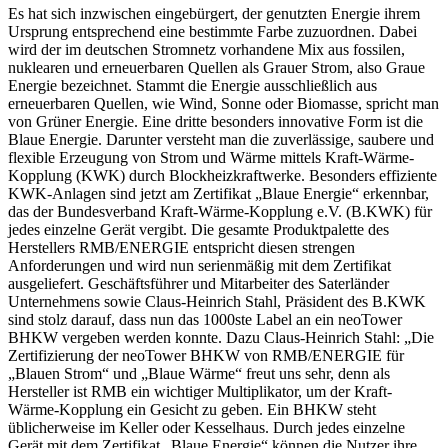
Es hat sich inzwischen eingebürgert, der genutzten Energie ihrem
Ursprung entsprechend eine bestimmte Farbe zuzuordnen. Dabei
wird der im deutschen Stromnetz vorhandene Mix aus fossilen,
nuklearen und erneuerbaren Quellen als Grauer Strom, also Graue
Energie bezeichnet. Stammt die Energie ausschließlich aus
erneuerbaren Quellen, wie Wind, Sonne oder Biomasse, spricht man
von Grüner Energie. Eine dritte besonders innovative Form ist die
Blaue Energie. Darunter versteht man die zuverlässige, saubere und
flexible Erzeugung von Strom und Wärme mittels Kraft-Wärme-
Kopplung (KWK) durch Blockheizkraftwerke. Besonders effiziente
KWK-Anlagen sind jetzt am Zertifikat „Blaue Energie“ erkennbar,
das der Bundesverband Kraft-Wärme-Kopplung e.V. (B.KWK) für
jedes einzelne Gerät vergibt. Die gesamte Produktpalette des
Herstellers RMB/ENERGIE entspricht diesen strengen
Anforderungen und wird nun serienmäßig mit dem Zertifikat
ausgeliefert. Geschäftsführer und Mitarbeiter des Saterländer
Unternehmens sowie Claus-Heinrich Stahl, Präsident des B.KWK
sind stolz darauf, dass nun das 1000ste Label an ein neoTower
BHKW vergeben werden konnte. Dazu Claus-Heinrich Stahl: „Die
Zertifizierung der neoTower BHKW von RMB/ENERGIE für
„Blauen Strom“ und „Blaue Wärme“ freut uns sehr, denn als
Hersteller ist RMB ein wichtiger Multiplikator, um der Kraft-
Wärme-Kopplung ein Gesicht zu geben. Ein BHKW steht
üblicherweise im Keller oder Kesselhaus. Durch jedes einzelne
Gerät mit dem Zertifikat „Blaue Energie“ können die Nutzer ihre