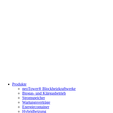
Produkte
neoTower® Blockheizkraftwerke
Biogas- und Klärgasbetrieb
Stromspeicher
Wartungsverträge
Energiecontainer
Hybridheizung