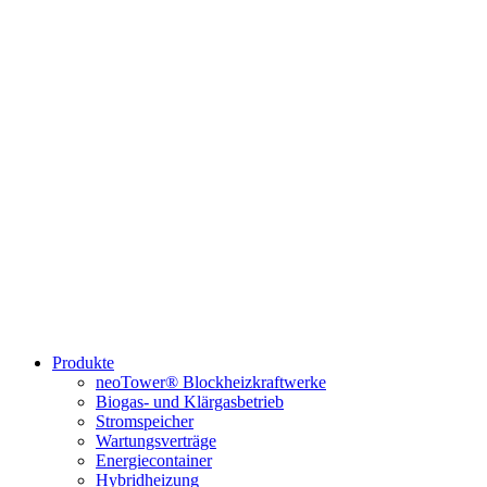
Produkte
neoTower® Blockheizkraftwerke
Biogas- und Klärgasbetrieb
Stromspeicher
Wartungsverträge
Energiecontainer
Hybridheizung