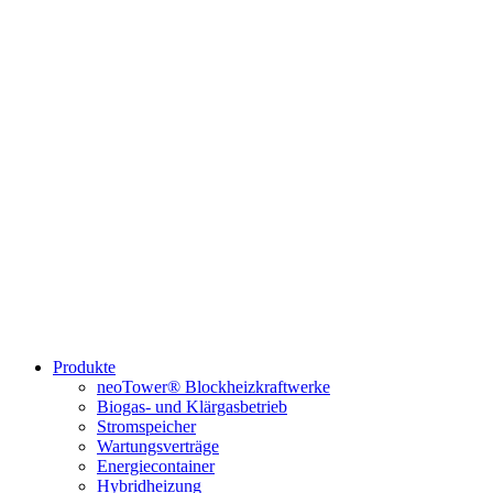
Produkte
neoTower® Blockheizkraftwerke
Biogas- und Klärgasbetrieb
Stromspeicher
Wartungsverträge
Energiecontainer
Hybridheizung