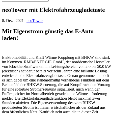
neoTower mit Elektrofahrzeugladetaste
8. Dez., 2021
|
neoTower
Mit Eigenstrom günstig das E-Auto
laden!
Elektromobilität und Kraft-Wärme-Kopplung mit BHKW sind stark
im Kommen. RMB/ENERGIE GmbH, der norddeutsche Hersteller
von Blockheizkraftwerken im Leistungsbereich von 2,0 bis 50,0 kW
(elektrisch) hat dafür bereits vor zehn Jahren eine brillante Lösung
entwickelt: die Elektrofahrzeugladetaste. Genau genommen handelt
es sich dabei um eine standardmäßig vorhandene Funktion auf dem
Bedienfeld der BHKW-Steuerung, die auf Knopfdruck den Vorrang
für eine sofortige Stromerzeugung signalisiert, auch wenn der
Pufferspeicher im Normalbetrieb gerade keine Wärmeanforderung
meldet. Die Elektrofahrzeugladefunktion bleibt maximal zwei
Stunden aktiviert. Die Eigenverwendung des vom BHKW
produzierten Stroms ist immer wirtschaftlicher als der Zukauf aus
dem öffentlichen Netz. Natürlich geht auch die in dieser Zeit