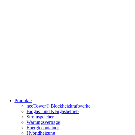
Produkte
neoTower® Blockheizkraftwerke
Biogas- und Klärgasbetrieb
Stromspeicher
Wartungsverträge
Energiecontainer
Hybridheizung