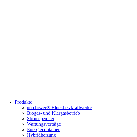
Produkte
neoTower® Blockheizkraftwerke
Biogas- und Klärgasbetrieb
Stromspeicher
Wartungsverträge
Energiecontainer
Hybridheizung