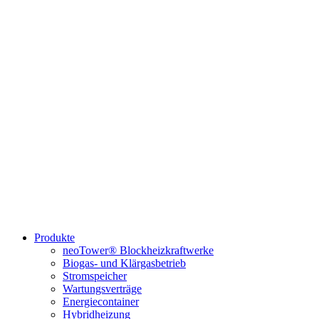
Produkte
neoTower® Blockheizkraftwerke
Biogas- und Klärgasbetrieb
Stromspeicher
Wartungsverträge
Energiecontainer
Hybridheizung