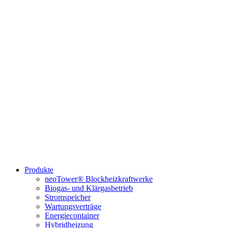
Produkte
neoTower® Blockheizkraftwerke
Biogas- und Klärgasbetrieb
Stromspeicher
Wartungsverträge
Energiecontainer
Hybridheizung