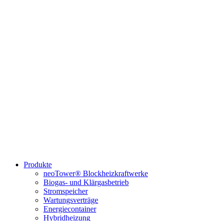
Produkte
neoTower® Blockheizkraftwerke
Biogas- und Klärgasbetrieb
Stromspeicher
Wartungsverträge
Energiecontainer
Hybridheizung