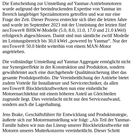
Die Entscheidung zur Umstellung auf Yanmar-Antriebsmotoren
wurde aufgrund der beeindruckenden Expertise von Yanmar im
Bereich langlebiger Spezialmotoren getroffen und war nur eine
Frage der Zeit. Dieser Prozess erstreckte sich über die letzten Jahre
und wurde im September 2023 mit der Umrüstung der letzten fünf
neoTower® BHKW-Modelle (5.0, 8.0, 11.0, 17.0 und 21.0 kWel)
erfolgreich abgeschlossen. Damit sind nun sämtliche zwölf Modelle
im Leistungsbereich bis 30,0 kWel „powered by Yanmar“. Nur der
neoTower® 50.0 bleibt weiterhin von einem MAN-Motor
angetrieben.
Die vollständige Umstellung auf Yanmar Aggregate ermöglicht nicht
nur Synergieeffekte in der Konstruktion und Produktion, sondern
gewährleistet auch eine durchgehende Qualitätssicherung über das
gesamte Produktportfolio. Die Vereinheitlichung der Antriebe bietet
zudem Vorteile für Installateure und Servicetechniker, da allen
neoTower® Blockheizkraftwerken nun eine einheitliche
Motorenarchitektur mit einem höheren Anteil an Gleichteilen
zugrunde liegt. Dies vereinfacht nicht nur den Serviceaufwand,
sondern auch die Lagerhaltung.
Jens Brake, Geschäftsführer für Entwicklung und Produktstrategie,
äußerte sich zur Motorenumstellung wie folgt: „Als Teil der Yanmar-
Familie haben wir nun das Lineup unserer Blockheizkraftwerke mit
Motoren unseres Mutterkonzerns vereinheitlicht. Dieser Schritt