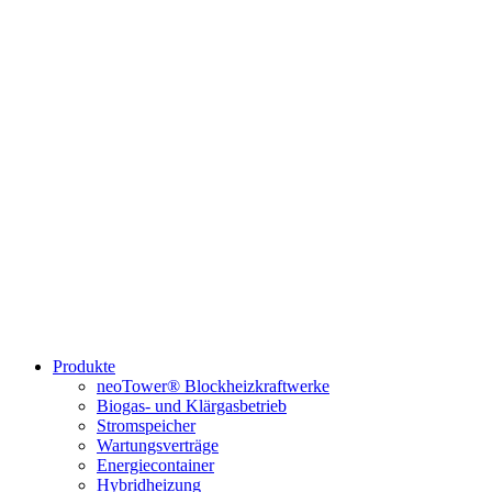
Produkte
neoTower® Blockheizkraftwerke
Biogas- und Klärgasbetrieb
Stromspeicher
Wartungsverträge
Energiecontainer
Hybridheizung