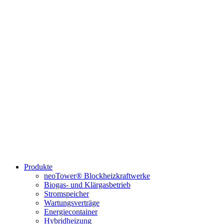
Produkte
neoTower® Blockheizkraftwerke
Biogas- und Klärgasbetrieb
Stromspeicher
Wartungsverträge
Energiecontainer
Hybridheizung