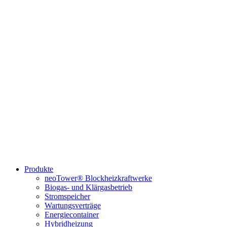
Produkte
neoTower® Blockheizkraftwerke
Biogas- und Klärgasbetrieb
Stromspeicher
Wartungsverträge
Energiecontainer
Hybridheizung