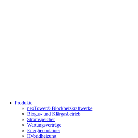
Produkte
neoTower® Blockheizkraftwerke
Biogas- und Klärgasbetrieb
Stromspeicher
Wartungsverträge
Energiecontainer
Hybridheizung