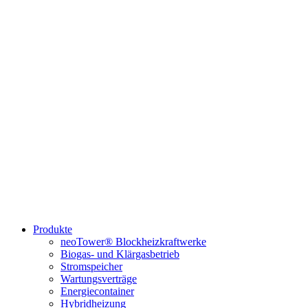
Produkte
neoTower® Blockheizkraftwerke
Biogas- und Klärgasbetrieb
Stromspeicher
Wartungsverträge
Energiecontainer
Hybridheizung