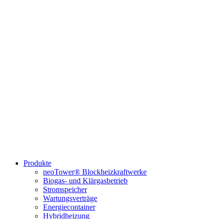
Produkte
neoTower® Blockheizkraftwerke
Biogas- und Klärgasbetrieb
Stromspeicher
Wartungsverträge
Energiecontainer
Hybridheizung