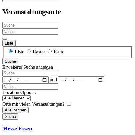
Veranstaltungsorte
Suche
Nahe...
Liste
Anzeigetyp
Liste
Raster
Karte
für
Suche
Suchergebnisse
Erweiterte Suche anzeigen
Suche
Daten
und
Nahe...
Location Options
Land
Orte mit vielen Veranstaltungen?
Alle löschen
Suche
Messe Essen