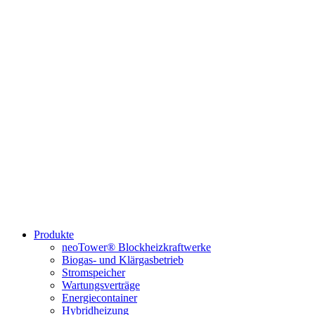
Produkte
neoTower® Blockheizkraftwerke
Biogas- und Klärgasbetrieb
Stromspeicher
Wartungsverträge
Energiecontainer
Hybridheizung