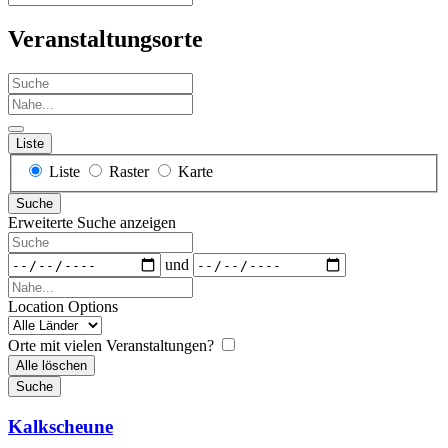
Veranstaltungsorte
Suche
Nahe...
Liste
Anzeigetyp
Liste
Raster
Karte
für
Suche
Suchergebnisse
Erweiterte Suche anzeigen
Suche
Daten
und
Nahe...
Location Options
Land
Orte mit vielen Veranstaltungen?
Alle löschen
Suche
Kalkscheune