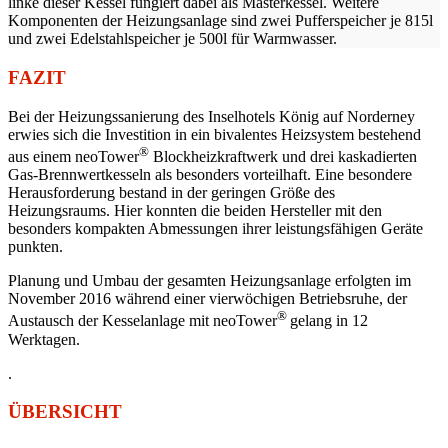
linke dieser Kessel fungiert dabei als Masterkessel. Weitere
Komponenten der Heizungsanlage sind zwei Pufferspeicher je 815l
und zwei Edelstahlspeicher je 500l für Warmwasser.
FAZIT
Bei der Heizungssanierung des Inselhotels König auf Norderney
erwies sich die Investition in ein bivalentes Heizsystem bestehend
®
aus einem neoTower
Blockheizkraftwerk und drei kaskadierten
Gas-Brennwertkesseln als besonders vorteilhaft. Eine besondere
Herausforderung bestand in der geringen Größe des
Heizungsraums. Hier konnten die beiden Hersteller mit den
besonders kompakten Abmessungen ihrer leistungsfähigen Geräte
punkten.
Planung und Umbau der gesamten Heizungsanlage erfolgten im
November 2016 während einer vierwöchigen Betriebsruhe, der
®
Austausch der Kesselanlage mit neoTower
gelang in 12
Werktagen.
.
ÜBERSICHT