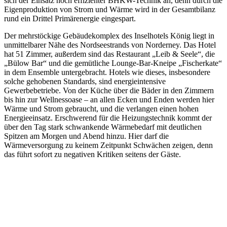
sich der Einsatz hoch effizienter BHKW-Technik an, denn durch die
Eigenproduktion von Strom und Wärme wird in der Gesamtbilanz
rund ein Drittel Primärenergie eingespart.
Der mehrstöckige Gebäudekomplex des Inselhotels König liegt in
unmittelbarer Nähe des Nordseestrands von Norderney. Das Hotel
hat 51 Zimmer, außerdem sind das Restaurant „Leib & Seele“, die
„Bülow Bar“ und die gemütliche Lounge-Bar-Kneipe „Fischerkate“
in dem Ensemble untergebracht. Hotels wie dieses, insbesondere
solche gehobenen Standards, sind energieintensive
Gewerbebetriebe. Von der Küche über die Bäder in den Zimmern
bis hin zur Wellnessoase – an allen Ecken und Enden werden hier
Wärme und Strom gebraucht, und die verlangen einen hohen
Energieeinsatz. Erschwerend für die Heizungstechnik kommt der
über den Tag stark schwankende Wärmebedarf mit deutlichen
Spitzen am Morgen und Abend hinzu. Hier darf die
Wärmeversorgung zu keinem Zeitpunkt Schwächen zeigen, denn
das führt sofort zu negativen Kritiken seitens der Gäste.