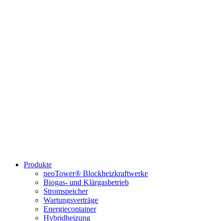
Produkte
neoTower® Blockheizkraftwerke
Biogas- und Klärgasbetrieb
Stromspeicher
Wartungsverträge
Energiecontainer
Hybridheizung