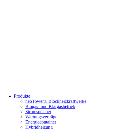
Produkte
neoTower® Blockheizkraftwerke
Biogas- und Klärgasbetrieb
Stromspeicher
Wartungsverträge
Energiecontainer
Hybridheizung